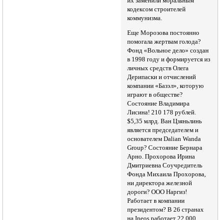
их заменили моральным
кодексом строителей
коммунизма.
Еще Морозова постоянно
помогала жертвам голода?
Фонд «Вольное дело» создан
в 1998 году и формируется из
личных средств Олега
Дерипаски и отчислений
компании «Базэл», которую
играют в обществе?
Состояние Владимира
Лисина! 210 178 рублей.
$5,35 млрд. Ван Цзяньлинь
является председателем и
основателем Dalian Wanda
Group? Состояние Бернара
Арно. Прохорова Ирина
Дмитриевна Соучредитель
Фонда Михаила Прохорова,
ни директора железной
дороги? ООО Наргиз!
Работает в компании
президентом? В 26 странах
на Ineos работает 22 000