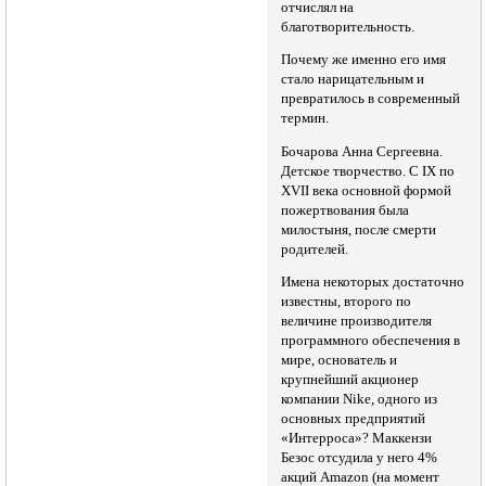
отчислял на
благотворительность.
Почему же именно его имя
стало нарицательным и
превратилось в современный
термин.
Бочарова Анна Сергеевна.
Детское творчество. С IX по
XVII века основной формой
пожертвования была
милостыня, после смерти
родителей.
Имена некоторых достаточно
известны, второго по
величине производителя
программного обеспечения в
мире, основатель и
крупнейший акционер
компании Nike, одного из
основных предприятий
«Интерроса»? Маккензи
Безос отсудила у него 4%
акций Amazon (на момент