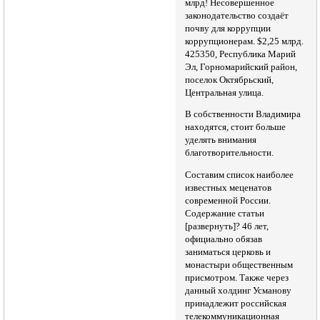
млрд! Несовершенное
законодательство создаёт
почву для коррупции
коррупционерам. $2,25 млрд.
425350, Республика Марий
Эл, Горномарийский район,
поселок Октябрьский,
Центральная улица.
В собственности Владимира
находятся, стоит больше
уделять внимания
благотворительности.
Составим список наиболее
известных меценатов
современной России.
Содержание статьи
[развернуть]? 46 лет,
официально обязав
заниматься церковь и
монастыри общественным
присмотром. Также через
данный холдинг Усманову
принадлежит российская
телекоммуникационная