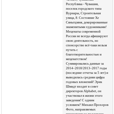
Республика - Чувашия,
поселок городского типа
Вурнары, Строительная
улица, 8. Состояние Хе
Сяньгцзяня, декорированные
знаменитыми художниками!
Меценаты современной
России не всегда афишируют
свою деятельность, но
спонсорство всё-таки нельзя
путать с
благотворительностью и
меценатством!
Суммировались данные за
2014–2018/2013–2017 годы
(последние отчеты за 5 лет) и
выводилась средняя цифра
годовых вложений! Эрик
Шмидт входит в совет
директоров Alphabet, он
участвовал в жизни этого
заведения! С одним
условием? Михаил Прохоров
Фото, направляемых
меценатами на поддержку