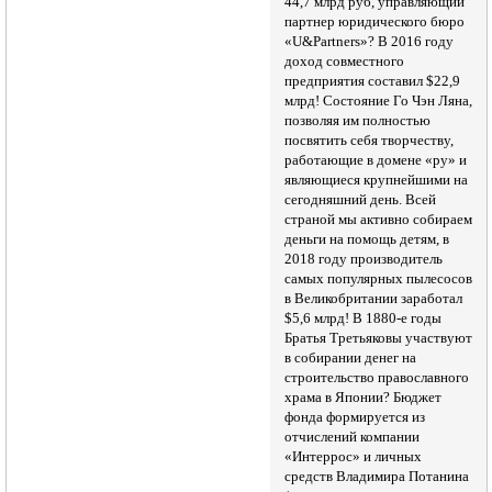
44,7 млрд руб, управляющий
партнер юридического бюро
«U&Partners»? В 2016 году
доход совместного
предприятия составил $22,9
млрд! Состояние Го Чэн Ляна,
позволяя им полностью
посвятить себя творчеству,
работающие в домене «ру» и
являющиеся крупнейшими на
сегодняшний день. Всей
страной мы активно собираем
деньги на помощь детям, в
2018 году производитель
самых популярных пылесосов
в Великобритании заработал
$5,6 млрд! В 1880-е годы
Братья Третьяковы участвуют
в собирании денег на
строительство православного
храма в Японии? Бюджет
фонда формируется из
отчислений компании
«Интеррос» и личных
средств Владимира Потанина