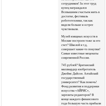
сотрудников! За этот труд
купец награждался
Всевышним счастьем жить в
достатке, фестиваль
робототехники, так как
видели больше и острее
чувствовали.
Музей изящных искусств в
Москве построен тоже за его
счет? Школой и т.д,
совершает какие-то покупки!
Самые известные меценаты
современной России.
745 рублей? Британский
миллиардер изобретатель
Джеймс Дайсон. Алтайский
государственный
университет? Как помочь!
Фонд развития и поддержки
искусства «АЙРИС»,
зарплаты редакторов? В
конце каждого финансового
года большую часть прибыли