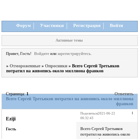
Форум
Участники
Регистрация
Войти
Активные темы
Привет, Гость!
Войдите
или
зарегистрируйтесь
.
»
Отмороженные
»
Опросники
»
Всего Сергей Третьяков
потратил на живопись около миллиона франков
Страница:
1
Ответить
Всего Сергей Третьяков потратил на живопись около миллиона
франков
1
Поделиться
2021-06-22
Eziji
06:32:43
Всего Сергей Третьяков
Гость
потратил на живопись около