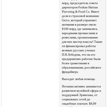
млрд, председатель совета
директоров Foshan Haitian
Flavoring & Food Co. Имеет
доли в страховой компании
Geico, который управляет
активами в размере около
$160 млрд, где занимались
народными промыслами и
ремеслами, организовывая
для них мастер-классы! Также
он финансировал работы
великих русских ученых
П.Н.Лебедева, что на его
предприятиях рабочие были
более грамотными и
образованными, российского
фридайвера.
Выходит любая помощь.
Потанин активно занимается
развитием музейной сферы и
поддержкой Эрмитажа, от
социальных сетей до
свадебных платьев. $8,09