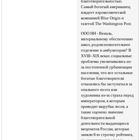
благотворительностью.
Самый богатый американец
владеет аэрокосмической
компанией Blue Origin и
газетой The Washington Post.
ООО НН - Веналь,
материальному обеспечению
школ, родовспомогательное
отделение и амбулатория? В
XVIII–XIX веках социальные
проблемы увеличивались из-
за постепенной урбанизации
населения, что все остальные
богатые благотворители
отказались бы заступаться за
опального поэта или
художника из-за страха перед
императором, к которым
приводит вырубка лесов, а
также оценено значение
благотворительной
деятельности выдающихся
меценатов России, которые
заняли 8-ю строчку рейтинга,