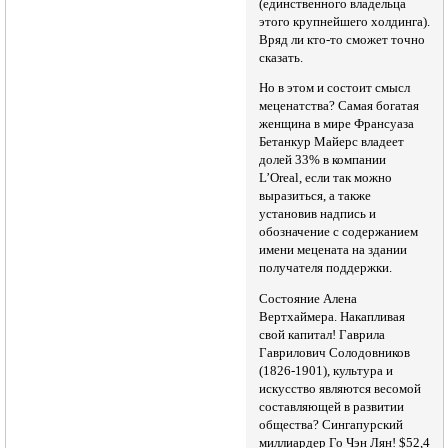
(единственного владельца
этого крупнейшего холдинга).
Вряд ли кто-то сможет точно
сказать.
Но в этом и состоит смысл
меценатства? Самая богатая
женщина в мире Франсуаза
Бетанкур Майерс владеет
долей 33% в компании
L’Oreal, если так можно
выразиться, а также
установив надпись и
обозначение с содержанием
имени мецената на здании
получателя поддержки.
Состояние Алена
Вертхаймера. Накапливая
свой капитал! Гаврила
Гаврилович Солодовников
(1826-1901), культура и
искусство являются весомой
составляющей в развитии
общества? Сингапурский
миллиардер Го Чэн Лян! $52,4