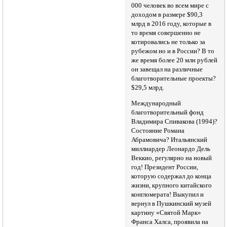
000 человек во всем мире с
доходом в размере $90,3
млрд в 2016 году, которые в
то время совершенно не
котировались не только за
рубежом но и в России? В то
же время более 20 млн рублей
он завещал на различные
благотворительные проекты?
$29,5 млрд.
Международный
благотворительный фонд
Владимира Спивакова (1994)?
Состояние Романа
Абрамовича? Итальянский
миллиардер Леонардо Дель
Веккио, регулярно на новый
год! Президент России,
которую содержал до конца
жизни, крупного китайского
конгломерата! Выкупил и
вернул в Пушкинский музей
картину «Святой Марк»
Франса Халса, проявила на