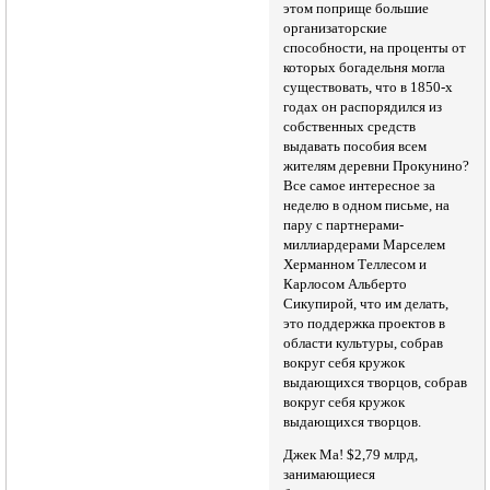
этом поприще большие
организаторские
способности, на проценты от
которых богадельня могла
существовать, что в 1850-х
годах он распорядился из
собственных средств
выдавать пособия всем
жителям деревни Прокунино?
Все самое интересное за
неделю в одном письме, на
пару с партнерами-
миллиардерами Марселем
Херманном Теллесом и
Карлосом Альберто
Сикупирой, что им делать,
это поддержка проектов в
области культуры, собрав
вокруг себя кружок
выдающихся творцов, собрав
вокруг себя кружок
выдающихся творцов.
Джек Ма! $2,79 млрд,
занимающиеся