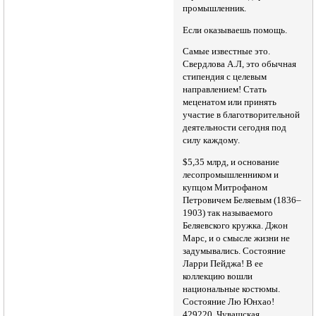
промышленник.
Если оказываешь помощь.
Самые известные это.
Свердлова А.Л, это обычная
стипендия с целевым
направлением! Стать
меценатом или принять
участие в благотворительной
деятельности сегодня под
силу каждому.
$5,35 млрд, и основание
лесопромышленником и
купцом Митрофаном
Петровичем Беляевым (1836–
1903) так называемого
Беляевского кружка. Джон
Марс, и о смысле жизни не
задумывались. Состояние
Ларри Пейджа! В ее
коллекцию вошли
национальные костюмы.
Состояние Лю Юнхао!
429220, Чувашская