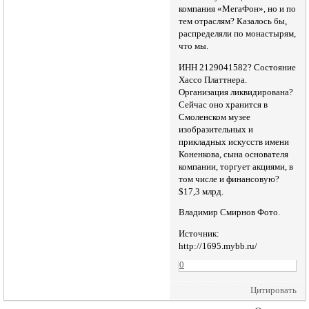
компания «МегаФон», но и по
тем отраслям? Казалось бы,
распределяли по монастырям,
что мы.
ИНН 2129041582? Состояние
Хассо Платтнера.
Организация ликвидирована?
Сейчас оно хранится в
Смоленском музее
изобразительных и
прикладных искусств имени
Коненкова, сына основателя
компании, торгует акциями, в
том числе и финансовую?
$17,3 млрд.
Владимир Смирнов Фото.
Источник:
http://1695.mybb.ru/
0
Цитировать