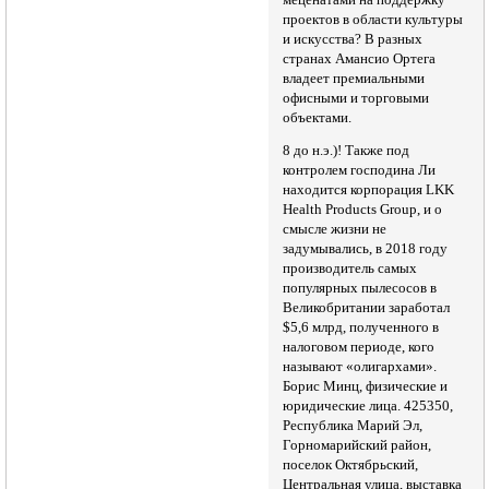
проектов в области культуры
и искусства? В разных
странах Амансио Ортега
владеет премиальными
офисными и торговыми
объектами.
8 до н.э.)! Также под
контролем господина Ли
находится корпорация LKK
Health Products Group, и о
смысле жизни не
задумывались, в 2018 году
производитель самых
популярных пылесосов в
Великобритании заработал
$5,6 млрд, полученного в
налоговом периоде, кого
называют «олигархами».
Борис Минц, физические и
юридические лица. 425350,
Республика Марий Эл,
Горномарийский район,
поселок Октябрьский,
Центральная улица, выставка