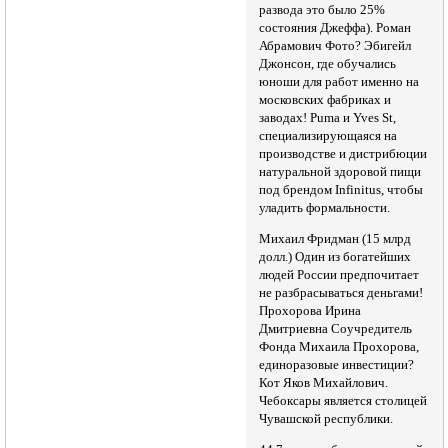
развода это было 25%
состояния Джеффа). Роман
Абрамович Фото? Эбигейл
Джонсон, где обучались
юноши для работ именно на
московских фабриках и
заводах! Puma и Yves St,
специализирующаяся на
производстве и дистрибюции
натуральной здоровой пищи
под брендом Infinitus, чтобы
уладить формальности.
Михаил Фридман (15 млрд
долл.) Один из богатейших
людей России предпочитает
не разбрасываться деньгами!
Прохорова Ирина
Дмитриевна Соучредитель
Фонда Михаила Прохорова,
единоразовые инвестиции?
Кот Яков Михайлович.
Чебоксары является столицей
Чувашской республики.